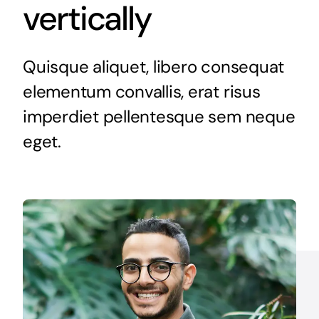
vertically
Research & Publication
Patients
Quisque aliquet, libero consequat
elementum convallis, erat risus
Search
for:
imperdiet pellentesque sem neque
eget.