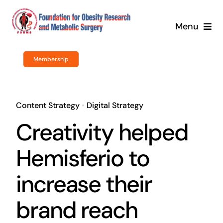
Skip
to
Menu
content
Home
Membership
About Us
Content Strategy
•
Digital Strategy
Obesity Surgery
Creativity helped
Courses / Training
Hemisferio to
Newsroom
increase their
Events
brand reach